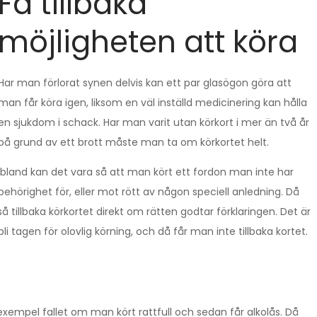
Få tillb
aka
möjligheten att köra
Har man förlorat synen delvis kan ett par glasögon göra att
man får köra igen, liksom en väl inställd medicinering kan hålla
en sjukdom i schack. Har man varit utan körkort i mer än två år
på grund av ett brott måste man ta om körkortet helt.
Ibland kan det vara så att man kört ett fordon man inte har
behörighet för, eller mot rött av någon speciell anledning. Då
å tillbaka körkortet direkt om rätten godtar förklaringen. Det är
li tagen för olovlig körning, och då får man inte tillbaka kortet.
l exempel fallet om man kört rattfull och sedan får alkolås. Då