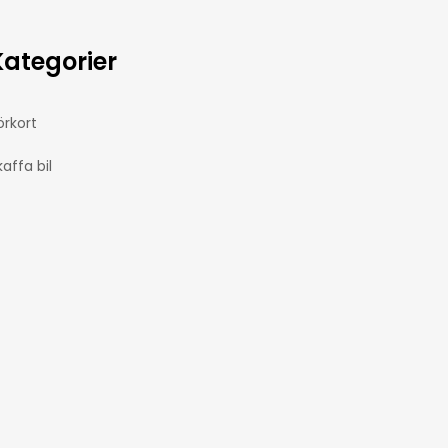
Kategorier
örkort
kaffa bil