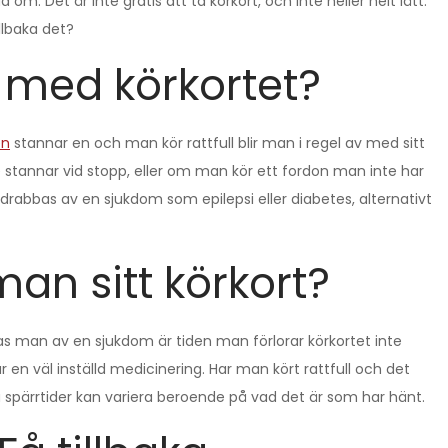
 om. Det är inte gratis att ta körkort, och inte heller helt lätt.
llbaka det?
 med körkortet?
en
stannar en och man kör rattfull blir man i regel av med sitt
 stannar vid stopp, eller om man kör ett fordon man inte har
rabbas av en sjukdom som epilepsi eller diabetes, alternativt
man sitt körkort?
bas man av en sjukdom är tiden man förlorar körkortet inte
 en väl inställd medicinering. Har man kört rattfull och det
 spärrtider kan variera beroende på vad det är som har hänt.