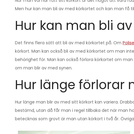
När man väl har fått sitt körkort är det något att vara rädd
Men hur kan man bli av med körkortet och kan man få ti
Hur kan man bli av
Det finns flera sätt att bli av med körkortet på. Om
Polis
körkort. Man kan också bli av med körkortet om man inte
behörighet för. Man kan också förlora körkortet om man d
om man blir av med synen.
Hur länge förlorar 
Hur länge man blir av med sitt körkort kan variera. Drab
bestämd, utan då får man i regel tillbaka det när man har
betecknas som grovt är man utan körkort i två år. Övriga