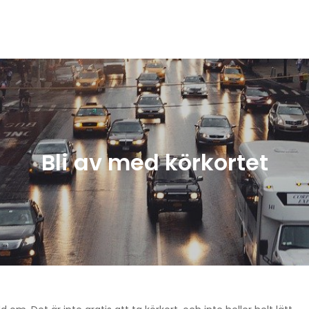
ilar!
Bli av med körkortet