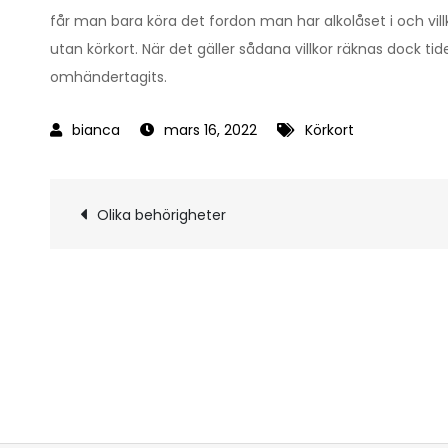
får man bara köra det fordon man har alkolåset i och vil
utan körkort. När det gäller sådana villkor räknas dock tid
omhändertagits.
mars 16, 2022
Körkort
Inläggsnavigerin
Olika behörigheter