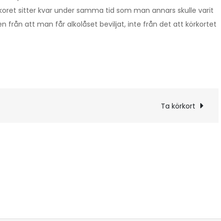
lkoret sitter kvar under samma tid som man annars skulle varit
en från att man får alkolåset beviljat, inte från det att körkortet
g
Ta körkort